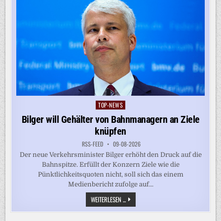
TOP-NEWS
Posted
in
Bilger will Gehälter von Bahnmanagern an Ziele
knüpfen
RSS-FEED
09-08-2026
Der neue Verkehrsminister Bilger erhöht den Druck auf die
Bahnspitze. Erfüllt der Konzern Ziele wie die
Pünktlichkeitsquoten nicht, soll sich das einem
Medienbericht zufolge auf...
BILGER
WEITERLESEN ...
WILL
GEHÄLTER
VON