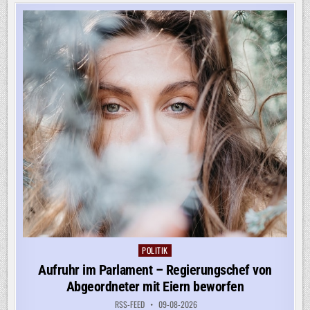
BAHNMANAGERN
AN
ZIELE
KNÜPFEN
POLITIK
Posted
in
Aufruhr im Parlament – Regierungschef von
Abgeordneter mit Eiern beworfen
RSS-FEED
09-08-2026