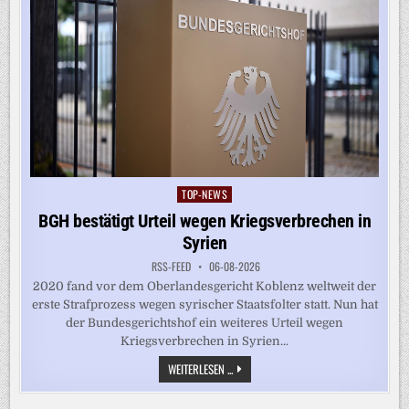
TOP-NEWS
Posted
in
BGH bestätigt Urteil wegen Kriegsverbrechen in
Syrien
RSS-FEED
06-08-2026
2020 fand vor dem Oberlandesgericht Koblenz weltweit der
erste Strafprozess wegen syrischer Staatsfolter statt. Nun hat
der Bundesgerichtshof ein weiteres Urteil wegen
Kriegsverbrechen in Syrien...
BGH
WEITERLESEN ...
BESTÄTIGT
URTEIL
WEGEN