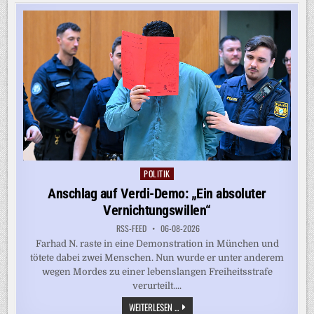
KRIEGSVERBRECHEN
IN
SYRIEN
POLITIK
Posted
in
Anschlag auf Verdi-Demo: „Ein absoluter
Vernichtungswillen“
RSS-FEED
06-08-2026
Farhad N. raste in eine Demonstration in München und
tötete dabei zwei Menschen. Nun wurde er unter anderem
wegen Mordes zu einer lebenslangen Freiheitsstrafe
verurteilt....
ANSCHLAG
WEITERLESEN ...