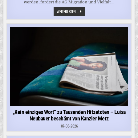
werden, fordert die AG Migration und Vielfalt....
„AUGEN
WEITERLESEN ...
VOR
UNRECHT
VERSCHLIESSEN?“ –
S
PD-A
RBEITSGEMEINSCHAFT K
RITISIERT U
MGANG M
IT A
FGHANEN
„Kein einziges Wort“ zu Tausenden Hitzetoten – Luisa
Neubauer beschämt von Kanzler Merz
07-08-2026