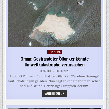
TOP-NEWS
Posted
in
Oman: Gestrandeter Öltanker könnte
Umweltkatastrophe verursachen
RSS-FEED
06-08-2026
110.000 Tonnen Rohöl hat der Öltanker "Caroline Bezengi"
laut Schätzungen geladen. Nun liegt er vor einer omanischen
Insel auf Grund. Der riesige Ölteppich, der um...
OMAN:
WEITERLESEN ...
GESTRANDETER
ÖLTANKER
KÖNNTE
UMWELTKATASTROPHE
VERURSACHEN