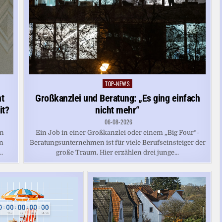
TOP-NEWS
Posted
in
Großkanzlei und Beratung: „Es ging einfach
nt
nicht mehr“
it?
06-08-2026
Ein Job in einer Großkanzlei oder einem „Big Four“-
en
Beratungsunternehmen ist für viele Berufseinsteiger der
nn
große Traum. Hier erzählen drei junge...
.