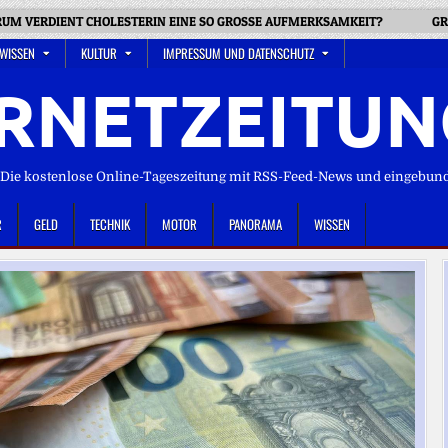
RUM VERDIENT CHOLESTERIN EINE SO GROSSE AUFMERKSAMKEIT?
GR
 WISSEN
KULTUR
IMPRESSUM UND DATENSCHUTZ
RNETZEITUN
ie kostenlose Online-Tageszeitung mit RSS-Feed-News und eingebun
R
GELD
TECHNIK
MOTOR
PANORAMA
WISSEN