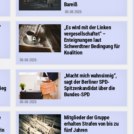
Bareiß
06-08-2026
“
„Es wird mit der Linken
vergesellschaftet“ –
Enteignungen laut
Schwerdtner Bedingung für
Koalition
06-08-2026
„Macht mich wahnsinnig“,
e
sagt der Berliner SPD-
ieg
Spitzenkandidat über die
Bundes-SPD
06-08-2026
e
Mitglieder der Gruppe
erhalten Strafen von bis zu
rin
fünf Jahren