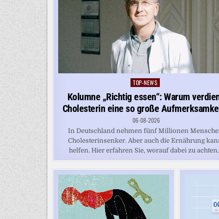
TOP-NEWS
Posted
in
Kolumne „Richtig essen“: Warum verdie
Cholesterin eine so große Aufmerksamke
06-08-2026
In Deutschland nehmen fünf Millionen Mensch
Cholesterinsenker. Aber auch die Ernährung ka
helfen. Hier erfahren Sie, worauf dabei zu achten..