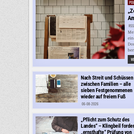
POL
Pos
in
„Z
Am
RSS
Meh
ein
Don
bere
WE
Nach Streit und Schüssen
zwischen Familien – alle
sieben Festgenommenen
wieder auf freiem Fuß
06-08-2026
„Pflicht zum Schutz des
Landes“ – Klingbeil forder
„ernsthafte“ Prüfung von