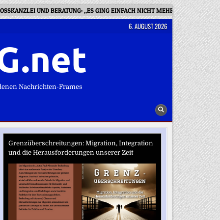
OSSKANZLEI UND BERATUNG: „ES GING EINFACH NICHT MEHR“
BESSE
6. AUGUST 2026
G.net
denen Nachrichten-Frames
Grenzüberschreitungen: Migration, Integration
und die Herausforderungen unserer Zeit