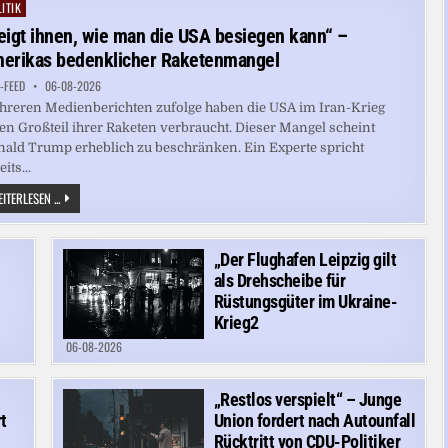
ANLAGEN
ITIK
ted
eigt ihnen, wie man die USA besiegen kann“ –
erikas bedenklicher Raketenmangel
-FEED
06-08-2026
reren Medienberichten zufolge haben die USA im Iran-Krieg
en Großteil ihrer Raketen verbraucht. Dieser Mangel scheint
ald Trump erheblich zu beschränken. Ein Experte spricht
its...
„ZEIGT
ITERLESEN ...
IHNEN,
WIE
MAN
DIE
„Der Flughafen Leipzig gilt
USA
BESIEGEN
als Drehscheibe für
KANN“
–
Rüstungsgüter im Ukraine-
AMERIKAS
Krieg2
BEDENKLICHER
RAKETENMANGEL
06-08-2026
„Restlos verspielt“ – Junge
t
Union fordert nach Autounfall
Rücktritt von CDU-Politiker