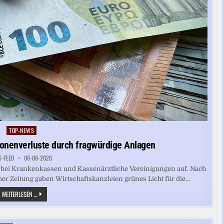
TOP-NEWS
Posted
in
ionenverluste durch fragwürdige Anlagen
S-FEED
06-08-2026
 bei Krankenkassen und Kassenärztliche Vereinigungen auf. Nach
Zeitung gaben Wirtschaftskanzleien grünes Licht für die...
KRANKENKASSEN:
WEITERLESEN ...
WEITERE
MILLIONENVERLUSTE
DURCH
FRAGWÜRDIGE