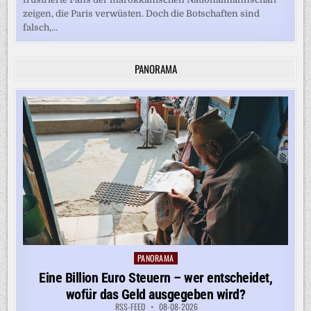
zeigen, die Paris verwüsten. Doch die Botschaften sind
falsch,...
PANORAMA
PANORAMA
Posted
in
Eine Billion Euro Steuern – wer entscheidet,
wofür das Geld ausgegeben wird?
RSS-FEED
08-08-2026