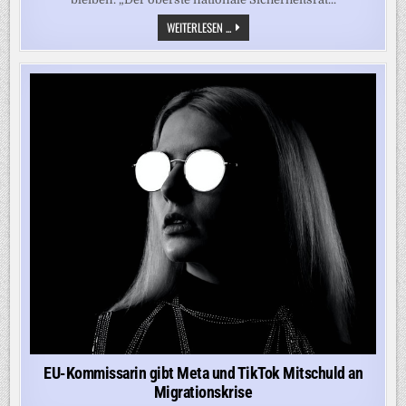
„EIN
WEITERLESEN ...
RAHMENABKOMMEN
IST
OFFENBAR
ERZIELT
WORDEN“
EU-Kommissarin gibt Meta und TikTok Mitschuld an
Migrationskrise