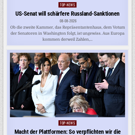
TOP-NEWS
Posted
in
US-Senat will schärfere Russland-Sanktionen
08-08-2026
Ob die zweite Kammer, das Repräsentantenhaus, dem Votum
der Senatoren in Washington folgt, ist ungewiss. Aus Europa
kommen derweil Zahlen,...
TOP-NEWS
Posted
in
Macht der Plattformen: So verpflichten wir die