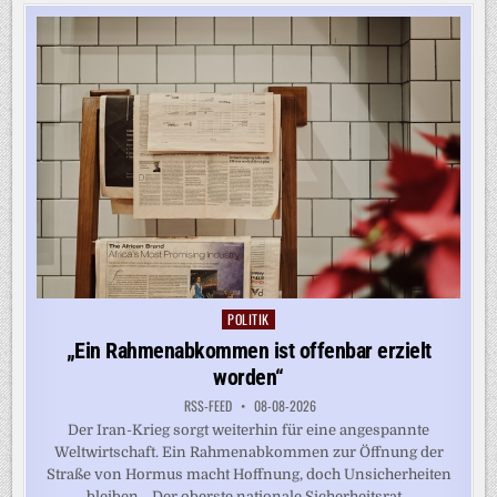
UND
TIKTOK
ZUM
VORGEHEN
GEGEN
FAKES
AUF
POLITIK
Posted
in
„Ein Rahmenabkommen ist offenbar erzielt
worden“
RSS-FEED
08-08-2026
Der Iran-Krieg sorgt weiterhin für eine angespannte
Weltwirtschaft. Ein Rahmenabkommen zur Öffnung der
Straße von Hormus macht Hoffnung, doch Unsicherheiten
bleiben. „Der oberste nationale Sicherheitsrat...