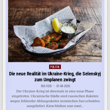
ON U
S-G
EBURTSRECHT
POLITIK
Posted
in
Die neue Realität im Ukraine-Krieg, die Selenskyj
zum Umplanen zwingt
RSS-FEED
07-08-2026
Der Ukraine-Krieg ist abermals in eine neue Phase
eingetreten. Ukrainische Städte sind russischen Raketen
wegen fehlender Abfangraketen inzwischen fast schutzlos
ausgeliefert. Kiew bleiben nun zwei...