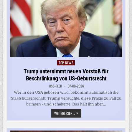
TOP-NEWS
Posted
in
Trump unternimmt neuen Vorstoß für
Beschränkung von US-Geburtsrecht
RSS-FEED
07-08-2026
Wer in den USA geboren wird, bekommt automatisch die
Staatsbürgerschaft. Trump versuchte, diese Praxis zu Fall zu
bringen - und scheiterte. Das hält ihn aber...
TRUMP
WEITERLESEN ...
UNTERNIMMT
NEUEN
VORSTOSS F
ÜR B
ESCHRÄNKUNG V