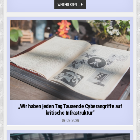
DIE
WEITERLESEN ...
NEUE
REALITÄT
IM
UKRAINE-
KRIEG,
DIE
SELENSKYJ
ZUM
UMPLANEN
ZWINGT
„Wir haben jeden Tag Tausende Cyberangriffe auf
kritische Infrastruktur“
07-08-2026