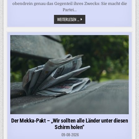
obendrein genau das Gegenteil ihres Zwecks: Sie macht die
Partei...
DAS
WEITERLESEN ...
ROT-
GRÜN-
SCHWARZE
AUFBAUPROGRAMM
FÜR
DIE
AFD
Der Mekka-Pakt – „Wir sollten alle Länder unter diesen
Schirm holen“
09-08-2026