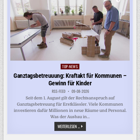
TOP-NEWS
Posted
in
Ganztagsbetreuuung: Kraftakt für Kommunen –
Gewinn für Kinder
RSS-FEED
09-08-2026
Seit dem 1. August gilt der Rechtsanspruch auf
Ganztagsbetreuung für Erstklässler. Viele Kommunen
investieren dafür Millionen in neue Räume und Personal.
Was der Ausbau in...
GANZTAGSBETREUUUNG:
WEITERLESEN ...
KRAFTAKT
FÜR
KOMMUNEN