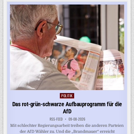
–
GEWINN
FÜR
KINDER
POLITIK
Posted
in
Das rot-grün-schwarze Aufbauprogramm für die
AfD
RSS-FEED
09-08-2026
Mit schlechter Regierungsarbeit treiben die anderen Parteien
der AfD Wähler zu. Und die „Brandmauer“ erreicht