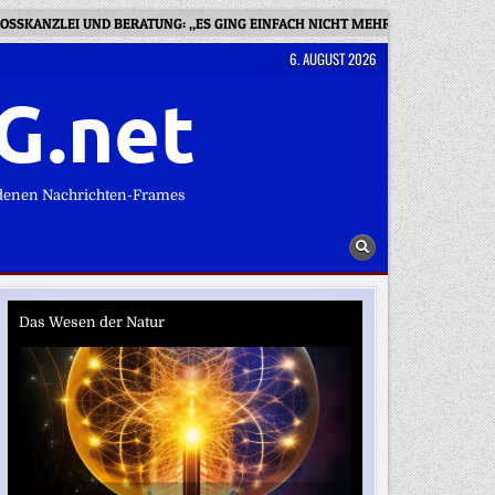
OSSKANZLEI UND BERATUNG: „ES GING EINFACH NICHT MEHR“
BESSE
6. AUGUST 2026
G.net
denen Nachrichten-Frames
Das Wesen der Natur