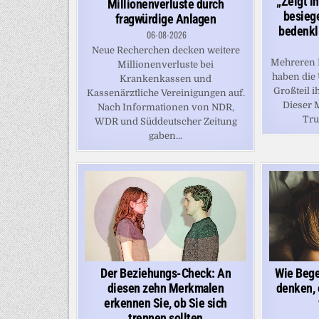
„Zeigt i
Millionenverluste durch
besieg
fragwürdige Anlagen
bedenkl
06-08-2026
Neue Recherchen decken weitere
Mehreren 
Millionenverluste bei
haben die
Krankenkassen und
Großteil i
Kassenärztliche Vereinigungen auf.
Dieser 
Nach Informationen von NDR,
Tru
WDR und Süddeutscher Zeitung
gaben...
Der Beziehungs-Check: An
Wie Bege
diesen zehn Merkmalen
denken, 
erkennen Sie, ob Sie sich
trennen sollten