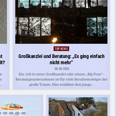
TOP-NEWS
Posted
in
Großkanzlei und Beratung: „Es ging einfach
nt
nicht mehr“
it?
06-08-2026
Ein Job in einer Großkanzlei oder einem „Big Four“-
en
Beratungsunternehmen ist für viele Berufseinsteiger der
nn
große Traum. Hier erzählen drei junge...
.