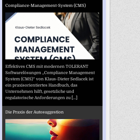
Compliance-Management-System (CMS)
Effektives CMS mit modernen TOLERANT
Softwarelösungen „Compliance Management
System (CMS)“ von Klaus-Dieter Sedlacek ist
ein praxisorientiertes Handbuch, das
Unternehmen hilft, gesetzliche und
regulatorische Anforderungen zu
[...]
Die Praxis der Autosuggestion