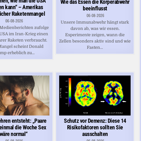
hnen, wie man die USA
Wie das Essen die Körperabwehr
en kann“ – Amerikas
beeinflusst
icher Raketenmangel
06-08-2026
06-08-2026
Unsere Immunabwehr hängt stark
Medienberichten zufolge
davon ab, was wir essen.
 USA im Iran-Krieg einen
Experimente zeigen, wann die
hrer Raketen verbraucht.
Zellen besonders aktiv sind und wie
Mangel scheint Donald
Fasten...
mp erheblich zu...
Schutz vor Demenz: Diese 14
hren entsteht: „Paare
Risikofaktoren sollten Sie
einmal die Woche Sex
ausschalten
wäre normal“
06-08-2026
06-08-2026