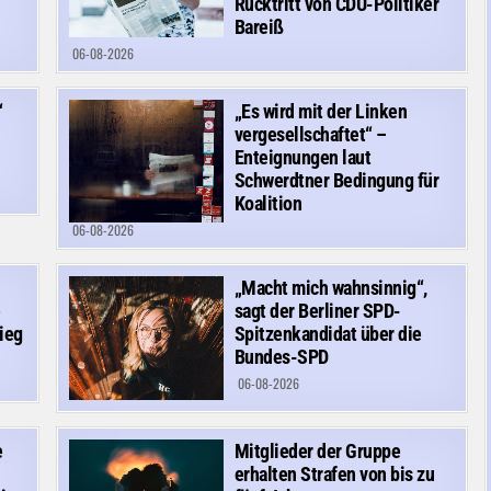
Rücktritt von CDU-Politiker
Bareiß
06-08-2026
“
„Es wird mit der Linken
vergesellschaftet“ –
Enteignungen laut
Schwerdtner Bedingung für
Koalition
06-08-2026
„Macht mich wahnsinnig“,
e
sagt der Berliner SPD-
ieg
Spitzenkandidat über die
Bundes-SPD
06-08-2026
e
Mitglieder der Gruppe
erhalten Strafen von bis zu