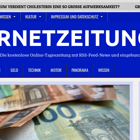
RUM VERDIENT CHOLESTERIN EINE SO GROSSE AUFMERKSAMKEIT?
GR
 WISSEN
KULTUR
IMPRESSUM UND DATENSCHUTZ
RNETZEITUN
ie kostenlose Online-Tageszeitung mit RSS-Feed-News und eingebun
R
GELD
TECHNIK
MOTOR
PANORAMA
WISSEN