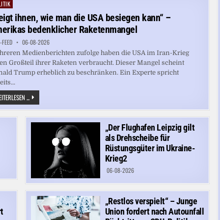
ANLAGEN
ITIK
ted
eigt ihnen, wie man die USA besiegen kann“ –
erikas bedenklicher Raketenmangel
-FEED
06-08-2026
reren Medienberichten zufolge haben die USA im Iran-Krieg
en Großteil ihrer Raketen verbraucht. Dieser Mangel scheint
ald Trump erheblich zu beschränken. Ein Experte spricht
its...
„ZEIGT
ITERLESEN ...
IHNEN,
WIE
MAN
DIE
„Der Flughafen Leipzig gilt
USA
BESIEGEN
als Drehscheibe für
KANN“
–
Rüstungsgüter im Ukraine-
AMERIKAS
Krieg2
BEDENKLICHER
RAKETENMANGEL
06-08-2026
„Restlos verspielt“ – Junge
t
Union fordert nach Autounfall