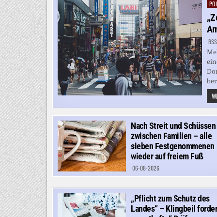
POL
Pos
in
„Z
Am
RSS
Meh
ein
Don
bere
WE
Nach Streit und Schüssen
zwischen Familien – alle
sieben Festgenommenen
wieder auf freiem Fuß
06-08-2026
„Pflicht zum Schutz des
Landes“ – Klingbeil forder