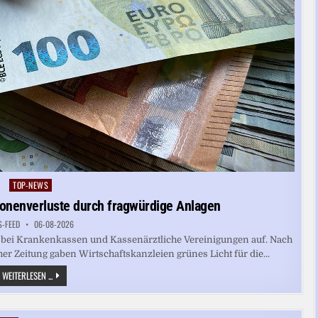
TOP-NEWS
Posted
in
ionenverluste durch fragwürdige Anlagen
S-FEED
06-08-2026
 bei Krankenkassen und Kassenärztliche Vereinigungen auf. Nach
Zeitung gaben Wirtschaftskanzleien grünes Licht für die...
KRANKENKASSEN:
WEITERLESEN ...
WEITERE
MILLIONENVERLUSTE
DURCH
FRAGWÜRDIGE