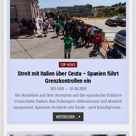
TOP-NEWS
Posted
in
Streit mit Italien über Ceuta – Spanien führt
Grenzkontrollen ein
RSS-FEED
07-08-2026
Als Reaktion auf den Ansturm auf die spanische Exklave
Ceuta hatte Italien das Schengen-Abkommen mit Madrid
ausgesetzt. Spanien forderte ein Ende - und kündigt nun...
STREIT
WEITERLESEN ...
MIT
ITALIEN
ÜBER
CEUTA
–