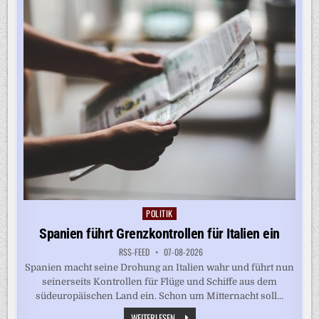
SPANIEN
FÜHRT
GRENZKONTROLLEN
EIN
POLITIK
Posted
in
Spanien führt Grenzkontrollen für Italien ein
RSS-FEED
07-08-2026
Spanien macht seine Drohung an Italien wahr und führt nun
seinerseits Kontrollen für Flüge und Schiffe aus dem
südeuropäischen Land ein. Schon um Mitternacht soll...
SPANIEN
WEITERLESEN ...