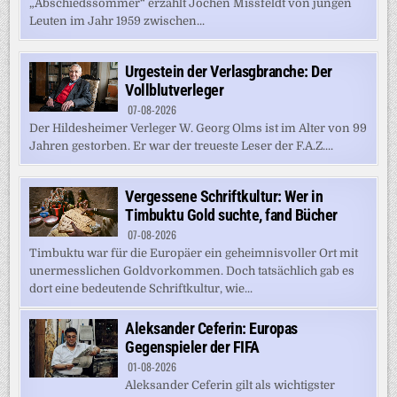
„Abschiedssommer“ erzählt Jochen Missfeldt von jungen
Leuten im Jahr 1959 zwischen...
Urgestein der Verlasgbranche: Der
Vollblutverleger
07-08-2026
Der Hildesheimer Verleger W. Georg Olms ist im Alter von 99
Jahren gestorben. Er war der treueste Leser der F.A.Z....
Vergessene Schriftkultur: Wer in
Timbuktu Gold suchte, fand Bücher
07-08-2026
Timbuktu war für die Europäer ein geheimnisvoller Ort mit
unermesslichen Goldvorkommen. Doch tatsächlich gab es
dort eine bedeutende Schriftkultur, wie...
Aleksander Ceferin: Europas
Gegenspieler der FIFA
01-08-2026
Aleksander Ceferin gilt als wichtigster