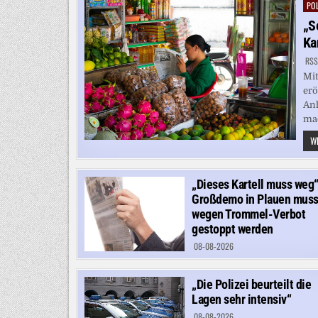
POL
Pos
in
„S
Ka
RSS
Mit
erö
Anh
mac
WE
„Dieses Kartell muss weg“
Großdemo in Plauen mus
wegen Trommel-Verbot
gestoppt werden
08-08-2026
„Die Polizei beurteilt die
Lagen sehr intensiv“
08-08-2026