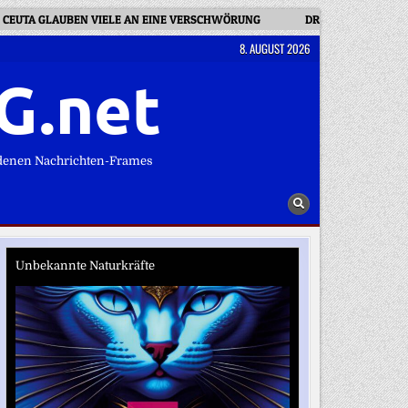
N CEUTA GLAUBEN VIELE AN EINE VERSCHWÖRUNG
DRAMA IN DER EISD
8. AUGUST 2026
G.net
denen Nachrichten-Frames
Unbekannte Naturkräfte