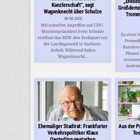
„Dieses
Kanzlerschaft“, sagt
Großdemo
Wagenknecht über Schulze
Tromm
08-08-2026
Mit scharfen Angriffen auf CDU-
Ministerpräsident Sven Schulze
Zu einer
eröffnet das BSW den Endspurt vor
Protest
der Landtagswahl in Sachsen-
Bundesre
Anhalt. Während Sahra
Plauen
Wagenknecht...
versamm
lautsta
Ehemaliger Stadtrat: Frankfurter
Aus der Pr
Verkehrspolitiker Klaus
Too
Oesterling gestorben