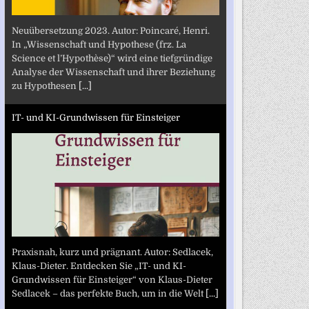
Neuübersetzung 2023. Autor: Poincaré, Henri.
In „Wissenschaft und Hypothese (frz. La
Science et l’Hypothèse)“ wird eine tiefgründige
Analyse der Wissenschaft und ihrer Beziehung
zu Hypothesen
[...]
IT- und KI-Grundwissen für Einsteiger
Praxisnah, kurz und prägnant. Autor: Sedlacek,
Klaus-Dieter. Entdecken Sie „IT- und KI-
Grundwissen für Einsteiger“ von Klaus-Dieter
Sedlacek – das perfekte Buch, um in die Welt
[...]