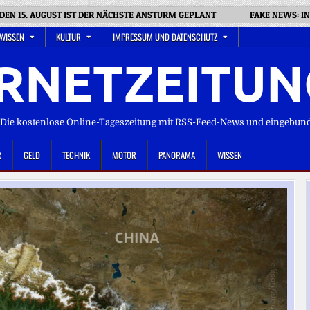
 DEN 15. AUGUST IST DER NÄCHSTE ANSTURM GEPLANT
FAKE NEWS: I
 WISSEN
KULTUR
IMPRESSUM UND DATENSCHUTZ
RNETZEITUN
ie kostenlose Online-Tageszeitung mit RSS-Feed-News und eingebun
R
GELD
TECHNIK
MOTOR
PANORAMA
WISSEN