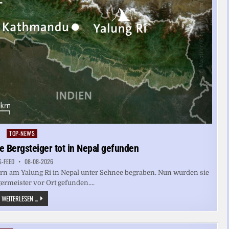
TOP-NEWS
Posted
in
e Bergsteiger tot in Nepal gefunden
S-FEED
08-08-2026
ern am Yalung Ri in Nepal unter Schnee begraben. Nun wurden sie
ermeister vor Ort gefunden....
HIMALAYA:
WEITERLESEN ...
FÜNF
VERMISSTE
BERGSTEIGER
TOT