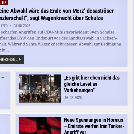
IN
ITIK
ted
NEPAL
GEFUNDEN
eine Abwahl wäre das Ende von Merz’ desaströser
nzlerschaft“, sagt Wagenknecht über Schulze
-FEED
08-08-2026
 scharfen Angriffen auf CDU-Ministerpräsident Sven Schulze
ffnet das BSW den Endspurt vor der Landtagswahl in Sachsen-
alt. Während Sahra Wagenknecht dessen Abwahl zur Bedingung
ht,...
„SEINE
ITERLESEN ...
ABWAHL
WÄRE
DAS
ENDE
 –
„Es gibt hier eben nicht das
VON
MERZ’
s
gleiche Level an
DESASTRÖSER
KANZLERSCHAFT“,
Vorkehrungen“
SAGT
WAGENKNECHT
08-08-2026
ÜBER
SCHULZE
Neue Spannungen in Hormus
– Emirate werfen Iran Tanker-
Angriff vor