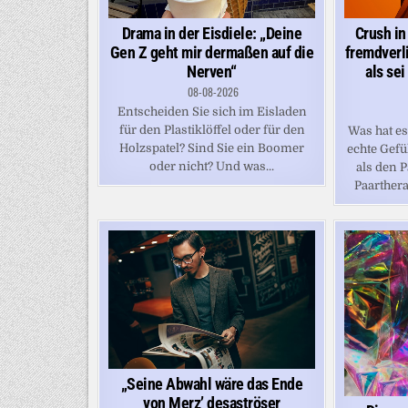
Drama in der Eisdiele: „Deine
Crush in
Gen Z geht mir dermaßen auf die
fremdverli
Nerven“
als sei
08-08-2026
Entscheiden Sie sich im Eisladen
für den Plastiklöffel oder für den
Was hat e
Holzspatel? Sind Sie ein Boomer
echte Gefü
oder nicht? Und was...
als den P
Paarthera
„Seine Abwahl wäre das Ende
von Merz’ desaströser