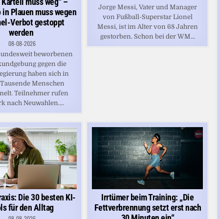
 Kartell muss weg“ –
Jorge Messi, Vater und Manager
 in Plauen muss wegen
von Fußball-Superstar Lionel
el-Verbot gestoppt
Messi, ist im Alter von 68 Jahren
werden
gestorben. Schon bei der WM...
08-08-2026
 bundesweit beworbenen
kundgebung gegen die
gierung haben sich in
 Tausende Menschen
elt. Teilnehmer rufen
rk nach Neuwahlen....
Irrtümer beim Training: „Die
axis: Die 30 besten KI-
Fettverbrennung setzt erst nach
ls für den Alltag
30 Minuten ein“
08-08-2026