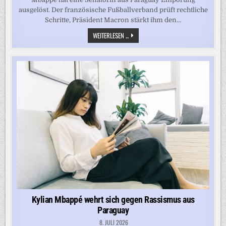
ausgelöst. Der französische Fußballverband prüft rechtliche
Schritte, Präsident Macron stärkt ihm den…
RASSISMUS
WEITERLESEN ...
GEGEN
MBAPPÉ:
FRANKREICH
KÜNDIGT
KLAGE
AN
Kylian Mbappé wehrt sich gegen Rassismus aus
Paraguay
8. JULI 2026