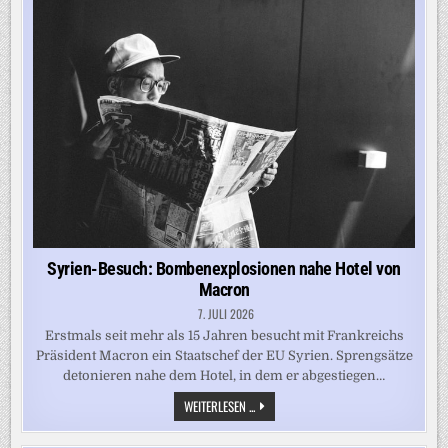
EUTE B
RAUCHEN W
IR J
ETZT“: H
OENESS FÜ
R ME
RTESACKER BE
IM DF
B
Syrien-Besuch: Bombenexplosionen nahe Hotel von
Macron
7. JULI 2026
Erstmals seit mehr als 15 Jahren besucht mit Frankreichs
Präsident Macron ein Staatschef der EU Syrien. Sprengsätze
detonieren nahe dem Hotel, in dem er abgestiegen…
SYRIEN-
WEITERLESEN ...
BESUCH:
BOMBENEXPLOSIONEN
NAHE