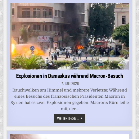
HOTEL
VON
MACRON
Explosionen in Damaskus während Macron-Besuch
7. JULI 2026
Rauchwolken am Himmel und mehrere Verletzte: Während
eines Besuchs des französischen Präsidenten Macron in
Syrien hat es zwei Explosionen gegeben. Macrons Büro teilte
mit, der…
EXPLOSIONEN
WEITERLESEN ...
IN
DAMASKUS
WÄHREND
MACRON-
BESUCH