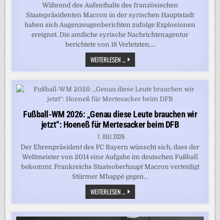
Während des Aufenthalts des französischen
Staatspräsidenten Macron in der syrischen Hauptstadt
haben sich Augenzeugenberichten zufolge Explosionen
ereignet. Die amtliche syrische Nachrichtenagentur
berichtete von 18 Verletzten….
MEHRERE
WEITERLESEN ...
MENSCHEN
VERLETZT:
EXPLOSIONEN
IN
DAMASKUS
WÄHREND
MACRON-
BESUCH
Fußball-WM 2026: „Genau diese Leute brauchen wir
jetzt“: Hoeneß für Mertesacker beim DFB
7. JULI 2026
Der Ehrenpräsident des FC Bayern wünscht sich, dass der
Weltmeister von 2014 eine Aufgabe im deutschen Fußball
bekommt. Frankreichs Staatsoberhaupt Macron verteidigt
Stürmer Mbappé gegen…
FUSSBALL-W
WEITERLESEN ...
M 2
026: „
GENAU D
IESE L