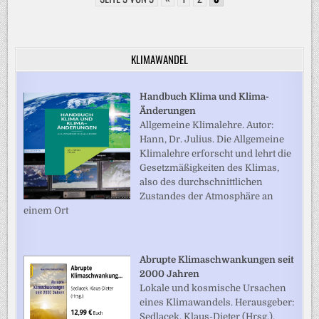
MINENRÄUMUNG
IN
DER
STRASSE V
ON H
ORMUS Z
KLIMAWANDEL
URÜCK
Handbuch Klima und Klima-
Änderungen
Allgemeine Klimalehre. Autor:
Hann, Dr. Julius. Die Allgemeine
Klimalehre erforscht und lehrt die
Gesetzmäßigkeiten des Klimas,
also des durchschnittlichen
Zustandes der Atmosphäre an
einem Ort
Abrupte Klimaschwankungen seit
2000 Jahren
Lokale und kosmische Ursachen
eines Klimawandels. Herausgeber:
Sedlacek, Klaus-Dieter (Hrsg.).