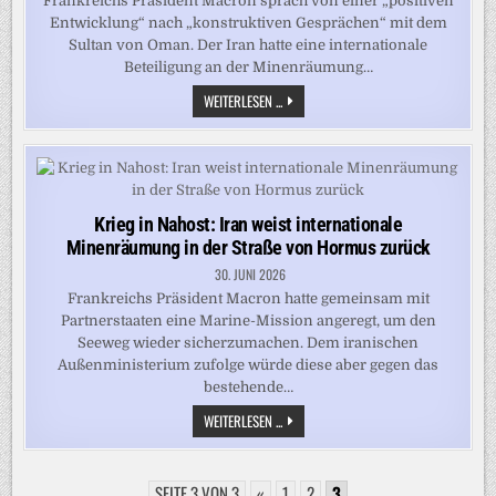
Frankreichs Präsident Macron sprach von einer „positiven
Entwicklung“ nach „konstruktiven Gesprächen“ mit dem
Sultan von Oman. Der Iran hatte eine internationale
Beteiligung an der Minenräumung…
PARIS
WEITERLESEN ...
UND
LONDON
WOLLEN
STRASSE V
ON H
ORMUS A
BSICHERN –
I
Krieg in Nahost: Iran weist internationale
RAN S
IEHT „
Minenräumung in der Straße von Hormus zurück
PROVOKATIONEN“
30. JUNI 2026
Frankreichs Präsident Macron hatte gemeinsam mit
Partnerstaaten eine Marine-Mission angeregt, um den
Seeweg wieder sicherzumachen. Dem iranischen
Außenministerium zufolge würde diese aber gegen das
bestehende…
KRIEG
WEITERLESEN ...
IN
NAHOST:
IRAN
WEIST
SEITE 3 VON 3
«
INTERNATIONALE
1
2
3