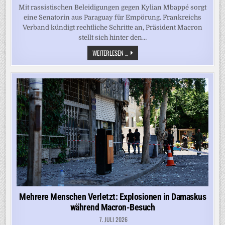
Mit rassistischen Beleidigungen gegen Kylian Mbappé sorgt
eine Senatorin aus Paraguay für Empörung. Frankreichs
Verband kündigt rechtliche Schritte an, Präsident Macron
stellt sich hinter den…
KYLIAN
WEITERLESEN ...
MBAPPÉ
WEHRT
SICH
GEGEN
RASSISMUS
AUS
PARAGUAY
Mehrere Menschen Verletzt: Explosionen in Damaskus
während Macron-Besuch
7. JULI 2026