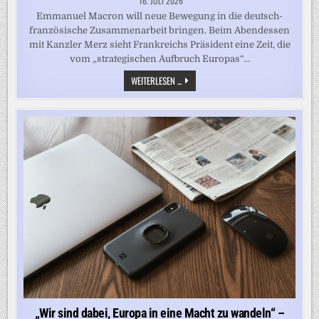
16. JULI 2026
Emmanuel Macron will neue Bewegung in die deutsch-
französische Zusammenarbeit bringen. Beim Abendessen
mit Kanzler Merz sieht Frankreichs Präsident eine Zeit, die
vom „strategischen Aufbruch Europas“…
TREFFEN
WEITERLESEN ...
MIT
MERZ:
MACRON
SPRICHT
VON
„ECHTER
DEUTSCH-
FRANZÖSISCHER
ANNÄHERUNG“
„Wir sind dabei, Europa in eine Macht zu wandeln“ –