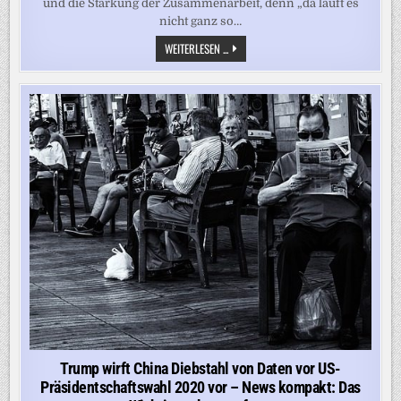
und die Stärkung der Zusammenarbeit, denn „da läuft es
nicht ganz so…
„DEN
WEITERLESEN ...
DEUTSCH-
FRANZÖSISCHEN
MOTOR
STÄRKEN“
Trump wirft China Diebstahl von Daten vor US-
Präsidentschaftswahl 2020 vor – News kompakt: Das