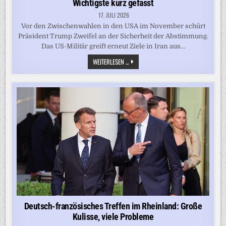
Wichtigste kurz gefasst
17. JULI 2026
Vor den Zwischenwahlen in den USA im November schürt
Präsident Trump Zweifel an der Sicherheit der Abstimmung.
Das US-Militär greift erneut Ziele in Iran aus…
TRUMP
WEITERLESEN ...
WIRFT
CHINA
DIEBSTAHL
VON
DATEN
VOR
US-
PRÄSIDENTSCHAFTSWAHL
2020
VOR
–
NEWS
KOMPAKT:
DAS
WICHTIGSTE
KURZ
GEFASST
Deutsch-französisches Treffen im Rheinland: Große
Kulisse, viele Probleme