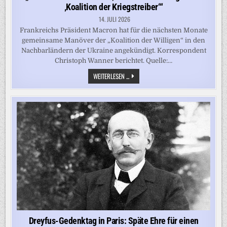
‚Koalition der Kriegstreiber‘“
14. JULI 2026
Frankreichs Präsident Macron hat für die nächsten Monate
gemeinsame Manöver der „Koalition der Willigen“ in den
Nachbarländern der Ukraine angekündigt. Korrespondent
Christoph Wanner berichtet. Quelle:…
„IM
WEITERLESEN ...
KREML
NENNT
MAN
DIE
‚KOALITION
DER
WILLIGEN‘
DIE
‚KOALITION
DER
KRIEGSTREIBER‘“
Dreyfus-Gedenktag in Paris: Späte Ehre für einen