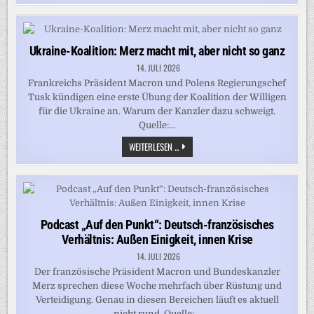
UND
MACRON
FÜR
EINEN
LE-
PEN-
Ukraine-Koalition: Merz macht mit, aber nicht so ganz
WAHLSIEG
VORBAUEN
14. JULI 2026
Frankreichs Präsident Macron und Polens Regierungschef
Tusk kündigen eine erste Übung der Koalition der Willigen
für die Ukraine an. Warum der Kanzler dazu schweigt.
Quelle:…
UKRAINE-
WEITERLESEN ...
KOALITION:
MERZ
MACHT
MIT,
ABER
NICHT
SO
GANZ
Podcast „Auf den Punkt“: Deutsch-französisches
Verhältnis: Außen Einigkeit, innen Krise
14. JULI 2026
Der französische Präsident Macron und Bundeskanzler
Merz sprechen diese Woche mehrfach über Rüstung und
Verteidigung. Genau in diesen Bereichen läuft es aktuell
nicht rund. Quelle:…