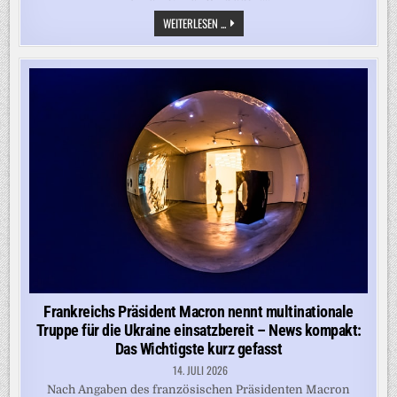
FRANKREICH
WEITERLESEN ...
SETZT
MIT
MILITÄRPARADE
ZEICHEN
FÜR
UKRAINE-
UNTERSTÜTZUNG
Frankreichs Präsident Macron nennt multinationale
Truppe für die Ukraine einsatzbereit – News kompakt:
Das Wichtigste kurz gefasst
14. JULI 2026
Nach Angaben des französischen Präsidenten Macron