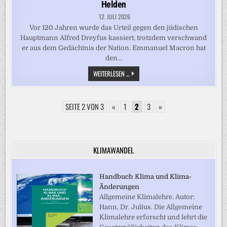
Helden
12. JULI 2026
Vor 120 Jahren wurde das Urteil gegen den jüdischen
Hauptmann Alfred Dreyfus kassiert, trotzdem verschwand
er aus dem Gedächtnis der Nation. Emmanuel Macron hat
den…
DREYFUS-
WEITERLESEN ...
GEDENKTAG
IN
PARIS:
SPÄTE
SEITE 2 VON 3
«
1
EHRE
2
3
»
FÜR
EINEN
HELDEN
KLIMAWANDEL
Handbuch Klima und Klima-
Änderungen
Allgemeine Klimalehre. Autor:
Hann, Dr. Julius. Die Allgemeine
Klimalehre erforscht und lehrt die