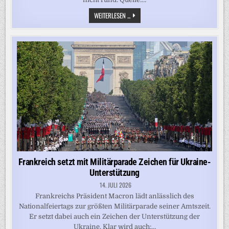
PODCAST
WEITERLESEN ...
„AUF
DEN
PUNKT“:
DEUTSCH-
FRANZÖSISCHES
VERHÄLTNIS:
AUSSEN E
INIGKEIT, I
NNEN K
RISE
Frankreich setzt mit Militärparade Zeichen für Ukraine-
Unterstützung
14. JULI 2026
Frankreichs Präsident Macron lädt anlässlich des
Nationalfeiertags zur größten Militärparade seiner Amtszeit.
Er setzt dabei auch ein Zeichen der Unterstützung der
Ukraine. Klar wird auch:…