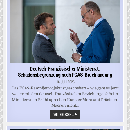
ERLAUBT
STERBEHILFE
Deutsch-Französischer Ministerrat:
Schadensbegrenzung nach FCAS-Bruchlandung
16. JULI 2026
Das FCAS-Kampfjetprojekt ist gescheitert – wie geht es jetzt
weiter mit den deutsch-französischen Beziehungen? Beim
Ministerrat in Brühl sprechen Kanzler Merz und Präsident
Macron nicht…
DEUTSCH-
WEITERLESEN ...
FRANZÖSISCHER
MINISTERRAT:
SCHADENSBEGRENZUNG
NACH