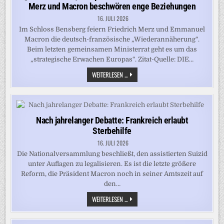
Merz und Macron beschwören enge Beziehungen
16. JULI 2026
Im Schloss Bensberg feiern Friedrich Merz und Emmanuel
Macron die deutsch-französische „Wiederannäherung“.
Beim letzten gemeinsamen Ministerrat geht es um das
„strategische Erwachen Europas“. Zitat-Quelle: DIE…
„WIR
WEITERLESEN ...
SIND
DABEI,
EUROPA
IN
EINE
MACHT
ZU
Nach jahrelanger Debatte: Frankreich erlaubt
WANDELN“
Sterbehilfe
–
MERZ
16. JULI 2026
UND
MACRON
Die Nationalversammlung beschließt, den assistierten Suizid
BESCHWÖREN
unter Auflagen zu legalisieren. Es ist die letzte größere
ENGE
BEZIEHUNGEN
Reform, die Präsident Macron noch in seiner Amtszeit auf
den…
NACH
WEITERLESEN ...
JAHRELANGER
DEBATTE:
FRANKREICH