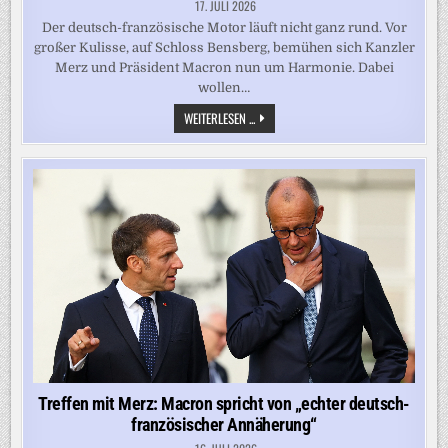
17. JULI 2026
Der deutsch-französische Motor läuft nicht ganz rund. Vor
großer Kulisse, auf Schloss Bensberg, bemühen sich Kanzler
Merz und Präsident Macron nun um Harmonie. Dabei
wollen…
DEUTSCH-
WEITERLESEN ...
FRANZÖSISCHES
TREFFEN
IM
RHEINLAND:
GROSSE K
ULISSE, V
IELE P
ROBLEME
Treffen mit Merz: Macron spricht von „echter deutsch-
französischer Annäherung“