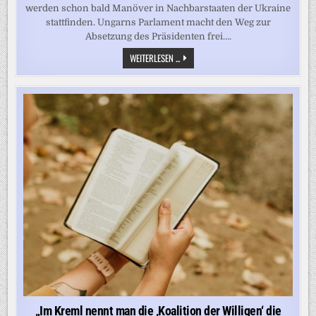
werden schon bald Manöver in Nachbarstaaten der Ukraine
stattfinden. Ungarns Parlament macht den Weg zur
Absetzung des Präsidenten frei….
FRANKREICHS
WEITERLESEN ...
PRÄSIDENT
MACRON
NENNT
MULTINATIONALE
TRUPPE
FÜR
DIE
UKRAINE
EINSATZBEREIT
–
NEWS
KOMPAKT:
DAS
WICHTIGSTE
KURZ
GEFASST
„Im Kreml nennt man die ‚Koalition der Willigen‘ die