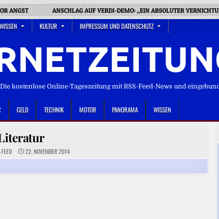
VOR ANGST
ANSCHLAG AUF VERDI-DEMO: „EIN ABSOLUTER VERNICHT
 WISSEN
KULTUR
IMPRESSUM UND DATENSCHUTZ
RNETZEITUN
ie kostenlose Online-Tageszeitung mit RSS-Feed-News und eingebun
R
GELD
TECHNIK
MOTOR
PANORAMA
WISSEN
Literatur
-FEED
22. NOVEMBER 2014