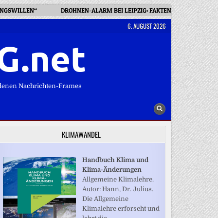
UNGSWILLEN“
DROHNEN-ALARM BEI LEIPZIG: FAKTEN UND OFFENE F
6. AUGUST 2026
G.net
denen Nachrichten-Frames
KLIMAWANDEL
Handbuch Klima und
Klima-Änderungen
Allgemeine Klimalehre.
Autor: Hann, Dr. Julius.
Die Allgemeine
Klimalehre erforscht und