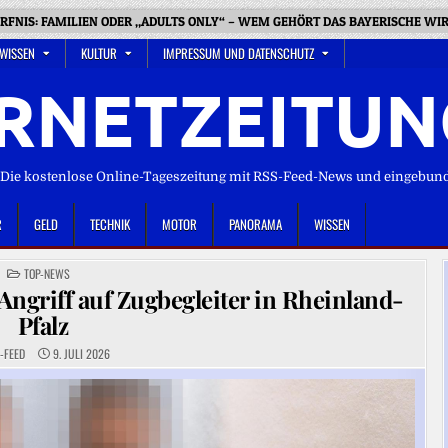
FNIS: FAMILIEN ODER „ADULTS ONLY“ – WEM GEHÖRT DAS BAYERISCHE WI
 WISSEN
KULTUR
IMPRESSUM UND DATENSCHUTZ
RNETZEITUN
ie kostenlose Online-Tageszeitung mit RSS-Feed-News und eingebun
R
GELD
TECHNIK
MOTOR
PANORAMA
WISSEN
POSTED
TOP-NEWS
IN
 Angriff auf Zugbegleiter in Rheinland-
Pfalz
-FEED
9. JULI 2026