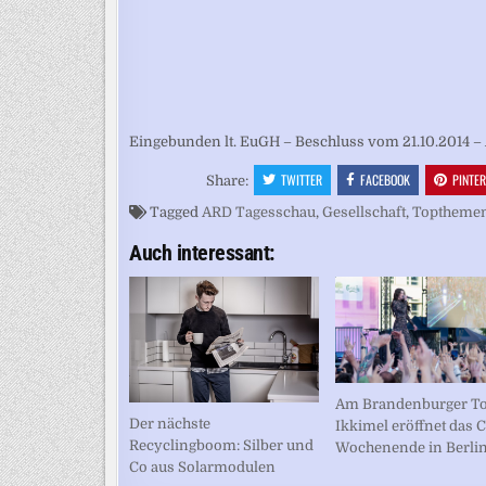
Eingebunden lt. EuGH – Beschluss vom 21.10.2014 – 
TWITTER
FACEBOOK
PINTE
Share:
Tagged
ARD Tagesschau
,
Gesellschaft
,
Toptheme
Auch interessant:
Am Brandenburger To
Der nächste
Ikkimel eröffnet das 
Recyclingboom: Silber und
Wochenende in Berli
Co aus Solarmodulen