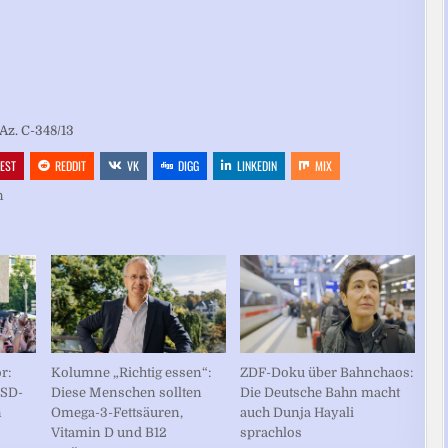
Az. C-348/13
REST
REDDIT
VK
DIGG
LINKEDIN
MIX
n
r:
Kolumne „Richtig essen“:
ZDF-Doku über Bahnchaos:
CSD-
Diese Menschen sollten
Die Deutsche Bahn macht
n
Omega-3-Fettsäuren,
auch Dunja Hayali
Vitamin D und B12
sprachlos