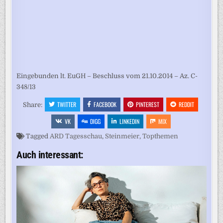
Eingebunden lt. EuGH – Beschluss vom 21.10.2014 – Az. C-
348/13
TWITTER
FACEBOOK
PINTEREST
REDDIT
Share:
VK
DIGG
LINKEDIN
MIX
Tagged
ARD Tagesschau
,
Steinmeier
,
Topthemen
Auch interessant: