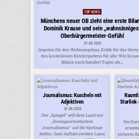
TOP-NEWS
Posted
in
Münchens neuer OB zieht eine erste Bilan
Dominik Krause und sein „wahnsinniges
Oberbürgermeister-Gefühl
07-08-2026
Impulse für den Wohnungsbau, Kritik für das Strei
des kostenlosen Kindergartens für alle: Wie Krau
Bilanz nach hundert Tagen als...
Journalismus: Kuscheln mit
Raumfa
Adjektiven
Starlink
07-08-2026
Der „Spiegel“ will dem Land mit
„lösungsorientiertem
Die Eur
Journalismus“ auf die Sprünge
erweite
helfen. Zum Auftakt streiten Luisa
sicheres B