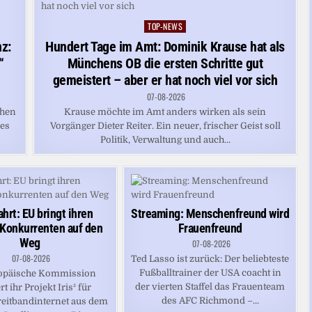
TOP-NEWS
Posted
in
z:
Hundert Tage im Amt: Dominik Krause hat als
“
Münchens OB die ersten Schritte gut
gemeistert – aber er hat noch viel vor sich
07-08-2026
chen
Krause möchte im Amt anders wirken als sein
ses
Vorgänger Dieter Reiter. Ein neuer, frischer Geist soll
Politik, Verwaltung und auch...
hrt: EU bringt ihren
Streaming: Menschenfreund wird
-Konkurrenten auf den
Frauenfreund
Weg
07-08-2026
07-08-2026
Ted Lasso ist zurück: Der beliebteste
Fußballtrainer der USA coacht in
opäische Kommission
der vierten Staffel das Frauenteam
rt ihr Projekt Iris² für
des AFC Richmond –...
reitbandinternet aus dem