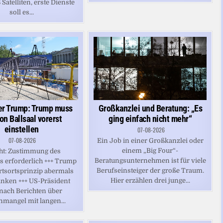
 Satelliten, erste Dienste
soll es...
Großkanzlei und Beratung: „Es
er Trump: Trump muss
ging einfach nicht mehr“
on Ballsaal vorerst
einstellen
07-08-2026
07-08-2026
Ein Job in einer Großkanzlei oder
einem „Big Four“-
ht: Zustimmung des
Beratungsunternehmen ist für viele
 erforderlich +++ Trump
Berufseinsteiger der große Traum.
rtsortsprinzip abermals
Hier erzählen drei junge...
nken +++ US-Präsident
 nach Berichten über
nmangel mit langen...