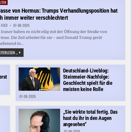
UND
ITIK
ted
DIE
ANGST
rasse von Hormus: Trumps Verhandlungsposition hat
VOR
EINER
ch immer weiter verschlechtert
KATASTROPHE
-FEED
07-08-2026
 Iraner haben es nicht eilig mit der Öffnung der Straße von
mus. Die Zeit arbeitet für sie – und Donald Trump gerät
ehmend in...
STRASSE
ITERLESEN ...
VON
HORMUS:
TRUMPS
VERHANDLUNGSPOSITION
Deutschland-Liveblog:
HAT
SICH
erst
Steinmeier-Nachfolge:
IMMER
WEITER
Geschlecht spielt für die
VERSCHLECHTERT
meisten keine Rolle
07-08-2026
„Sie wirkte total fertig. Das
hast du ihr in den Augen
angesehen“
07-08-2026