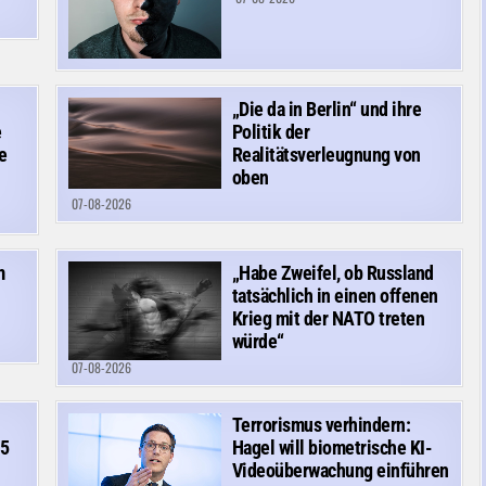
„Die da in Berlin“ und ihre
e
Politik der
e
Realitätsverleugnung von
oben
07-08-2026
m
„Habe Zweifel, ob Russland
tatsächlich in einen offenen
Krieg mit der NATO treten
würde“
07-08-2026
Terrorismus verhindern:
15
Hagel will biometrische KI-
Videoüberwachung einführen