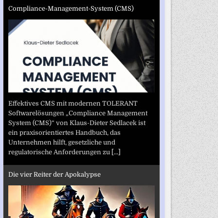
Compliance-Management-System (CMS)
Effektives CMS mit modernen TOLERANT
Softwarelösungen „Compliance Management
System (CMS)“ von Klaus-Dieter Sedlacek ist
ein praxisorientiertes Handbuch, das
Unternehmen hilft, gesetzliche und
regulatorische Anforderungen zu
[...]
Die vier Reiter der Apokalypse