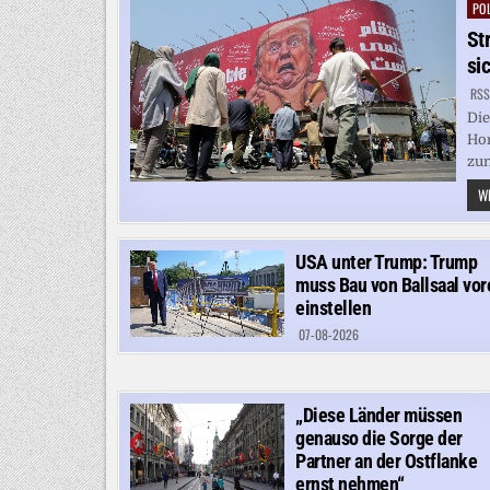
POL
Pos
in
St
si
RSS
Die
Hor
zun
WE
USA unter Trump: Trump
muss Bau von Ballsaal vor
einstellen
07-08-2026
„Diese Länder müssen
genauso die Sorge der
Partner an der Ostflanke
ernst nehmen“