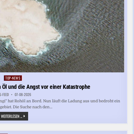
TOP-NEWS
Posted
in
 Öl und die Angst vor einer Katastrophe
S-FEED
07-08-2026
gi" hat Rohöl an Bord. Nun läuft die Ladung aus und bedroht ein
ebiet. Die Suche nach den...
EIN
WEITERLESEN ...
TANKER,
TAUSENDE
TONNEN
ÖL