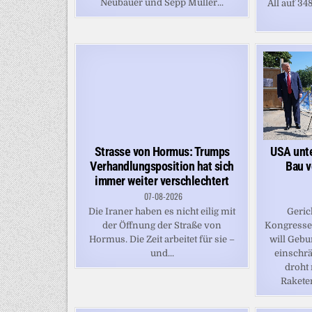
Neubauer und Sepp Müller...
All auf 348
Strasse von Hormus: Trumps
USA unt
Verhandlungsposition hat sich
Bau v
immer weiter verschlechtert
07-08-2026
Die Iraner haben es nicht eilig mit
Geric
der Öffnung der Straße von
Kongresses
Hormus. Die Zeit arbeitet für sie –
will Gebu
und...
einschrä
droht
Rakete