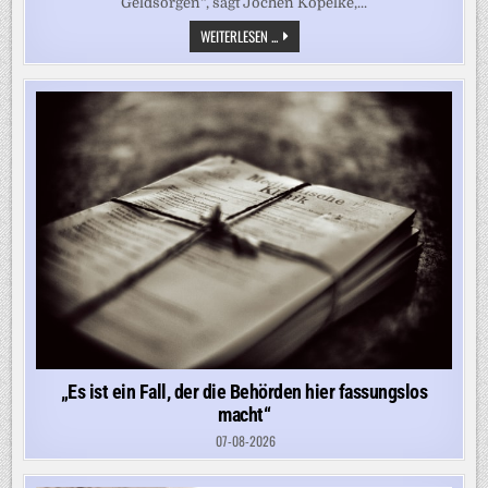
Geldsorgen“, sagt Jochen Kopelke,...
„ES
WEITERLESEN ...
IST
BEFREMDLICH,
WAS
IN
DEUTSCHLAND
LOS
IST“
„Es ist ein Fall, der die Behörden hier fassungslos
macht“
07-08-2026