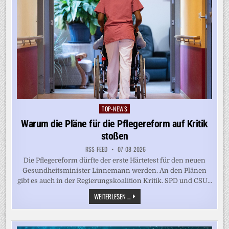
TOP-NEWS
Posted
in
Warum die Pläne für die Pflegereform auf Kritik
stoßen
RSS-FEED
07-08-2026
Die Pflegereform dürfte der erste Härtetest für den neuen
Gesundheitsminister Linnemann werden. An den Plänen
gibt es auch in der Regierungskoalition Kritik. SPD und CSU...
WARUM
WEITERLESEN ...
DIE
PLÄNE
FÜR
DIE
PFLEGEREFORM