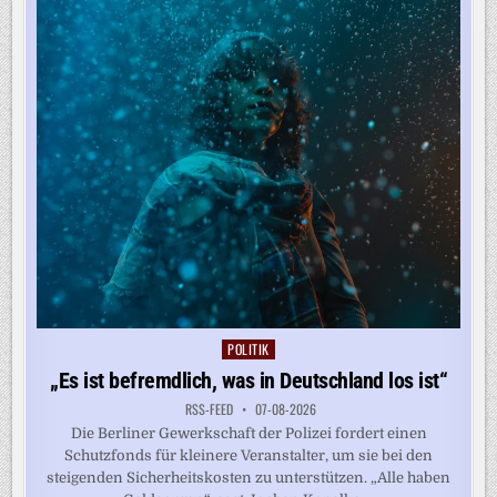
AUF
KRITIK
STOSSEN
POLITIK
Posted
in
„Es ist befremdlich, was in Deutschland los ist“
RSS-FEED
07-08-2026
Die Berliner Gewerkschaft der Polizei fordert einen
Schutzfonds für kleinere Veranstalter, um sie bei den
steigenden Sicherheitskosten zu unterstützen. „Alle haben