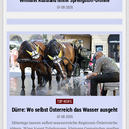
vermutet Russland hinter Sprengstoff-Drohne
07-08-2026
TOP-NEWS
Posted
in
Dürre: Wo selbst Österreich das Wasser ausgeht
07-08-2026
Hitzetage lassen selbst wasserreiche Regionen Österreichs
zittern. Wien kappt Zuleitungen, kleinere Gemeinden greifen