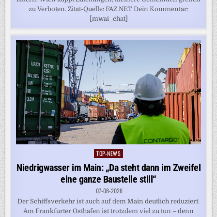
zu Verboten. Zitat-Quelle: FAZ.NET Dein Kommentar:
[mwai_chat]
TOP-NEWS
Posted
in
Niedrigwasser im Main: „Da steht dann im Zweifel
eine ganze Baustelle still“
07-08-2026
Der Schiffsverkehr ist auch auf dem Main deutlich reduziert.
Am Frankfurter Osthafen ist trotzdem viel zu tun – denn