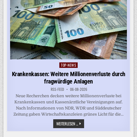
TOP-NEWS
Posted
in
Krankenkassen: Weitere Millionenverluste durch
fragwürdige Anlagen
RSS-FEED
06-08-2026
Neue Recherchen decken weitere Millionenverluste bei
Krankenkassen und Kassenärztliche Vereinigungen auf.
Nach Informationen von NDR, WDR und Süddeutscher
Zeitung gaben Wirtschaftskanzleien grünes Licht für die...
KRANKENKASSEN:
WEITERLESEN ...
WEITERE
MILLIONENVERLUSTE
DURCH