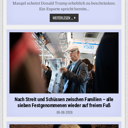
Mangel scheint Donald Trump erheblich zu beschränken.
Ein Experte spricht bereits...
„ZEIGT
WEITERLESEN ...
IHNEN,
WIE
MAN
DIE
USA
BESIEGEN
KANN“
–
AMERIKAS
BEDENKLICHER
RAKETENMANGEL
Nach Streit und Schüssen zwischen Familien – alle
sieben Festgenommenen wieder auf freiem Fuß
06-08-2026