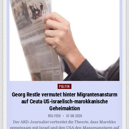
IN
DER
US-
TRUPPE“
POLITIK
Posted
in
Georg Restle vermutet hinter Migrantenansturm
auf Ceuta US-israelisch-marokkanische
Geheimaktion
RSS-FEED
07-08-2026
Der ARD-Journalist verbreitet die Theorie, dass Marokko
gemeinsam mit Israel und den USA den Massenansturm auf