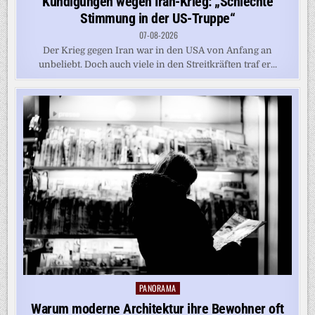
Kündigungen wegen Iran-Krieg: „Schlechte
Stimmung in der US-Truppe“
07-08-2026
Der Krieg gegen Iran war in den USA von Anfang an
unbeliebt. Doch auch viele in den Streitkräften traf er...
PANORAMA
Posted
in
Warum moderne Architektur ihre Bewohner oft