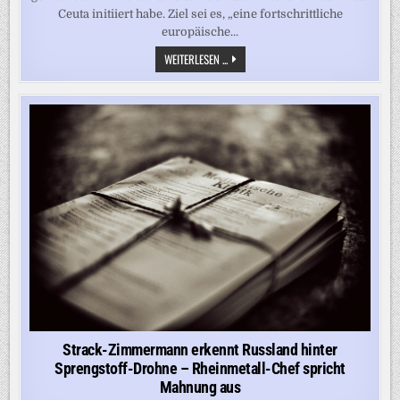
Ceuta initiiert habe. Ziel sei es, „eine fortschrittliche
europäische...
GEORG
WEITERLESEN ...
RESTLE
VERMUTET
HINTER
MIGRANTENANSTURM
AUF
CEUTA
US-
ISRAELISCH-
MAROKKANISCHE
GEHEIMAKTION
Strack-Zimmermann erkennt Russland hinter
Sprengstoff-Drohne – Rheinmetall-Chef spricht
Mahnung aus