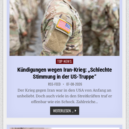
TOP-NEWS
Posted
in
Kündigungen wegen Iran-Krieg: „Schlechte
Stimmung in der US-Truppe“
RSS-FEED
07-08-2026
Der Krieg gegen Iran war in den USA von Anfang an
unbeliebt. Doch auch viele in den Streitkräften traf er
offenbar wie ein Schock. Zahlreiche...
KÜNDIGUNGEN
WEITERLESEN ...
WEGEN
IRAN-
KRIEG:
„SCHLECHTE
STIMMUNG