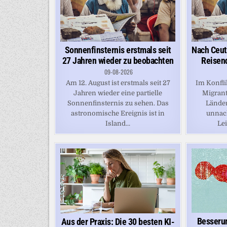
Sonnenfinsternis erstmals seit
Nach Ceut
27 Jahren wieder zu beobachten
Reisend
09-08-2026
Am 12. August ist erstmals seit 27
Im Konfli
Jahren wieder eine partielle
Migrant
Sonnenfinsternis zu sehen. Das
Länder
astronomische Ereignis ist in
unnach
Island...
Lei
Besseru
Aus der Praxis: Die 30 besten KI-