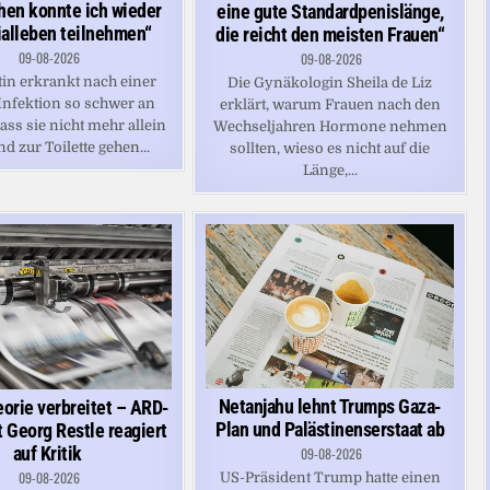
hen konnte ich wieder
eine gute Standardpenislänge,
alleben teilnehmen“
die reicht den meisten Frauen“
09-08-2026
09-08-2026
tin erkrankt nach einer
Die Gynäkologin Sheila de Liz
nfektion so schwer an
erklärt, warum Frauen nach den
ss sie nicht mehr allein
Wechseljahren Hormone nehmen
d zur Toilette gehen...
sollten, wieso es nicht auf die
Länge,...
Netanjahu lehnt Trumps Gaza-
orie verbreitet – ARD-
Plan und Palästinenserstaat ab
t Georg Restle reagiert
auf Kritik
09-08-2026
09-08-2026
US-Präsident Trump hatte einen