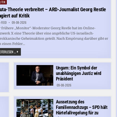
GARDASEES
ITIK
ted
AUSGEBROCHEN
uta-Theorie verbreitet – ARD-Journalist Georg Restle
giert auf Kritik
-FEED
09-08-2026
 frühere „Monitor“-Moderator Georg Restle hat im Online-
zwerk X eine Theorie über eine angebliche US-israelisch-
okkanische Geheimaktion geteilt. Nach Empörung darüber gibt er
 einen Fehler...
CEUTA-
ITERLESEN ...
THEORIE
VERBREITET
–
ARD-
Ungarn: Ein Symbol der
JOURNALIST
GEORG
unabhängigen Justiz wird
RESTLE
REAGIERT
Präsident
AUF
KRITIK
09-08-2026
Aussetzung des
Familiennachzugs – SPD hält
Härtefallregelung für zu