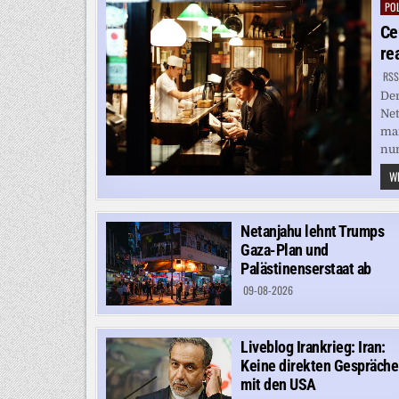
POL
Pos
in
Ce
rea
RSS
Der
Net
mar
nun
WE
Netanjahu lehnt Trumps
Gaza-Plan und
Palästinenserstaat ab
09-08-2026
Liveblog Irankrieg: Iran:
Keine direkten Gespräche
mit den USA