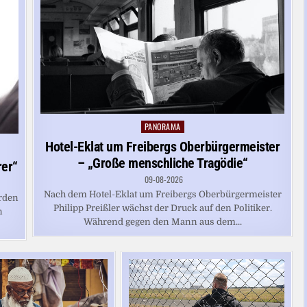
PANORAMA
Posted
in
Hotel-Eklat um Freibergs Oberbürgermeister
– „Große menschliche Tragödie“
rer“
09-08-2026
Nach dem Hotel-Eklat um Freibergs Oberbürgermeister
urden
Philipp Preißler wächst der Druck auf den Politiker.
n
Während gegen den Mann aus dem...