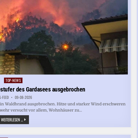
TOP-NEWS
Posted
in
estufer des Gardasees ausgebrochen
S-FEED
09-08-2026
t ein Waldbrand ausgebrochen. Hitze und starker Wind erschweren
rwehr versucht vor allem, Wohnhäuser zu...
ITALIEN:
WEITERLESEN ...
WALDBRAND
AM
WESTUFER
DES