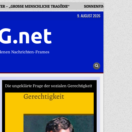
ER – „GROSSE MENSCHLICHE TRAGÖDIE“
SONNENFINSTERNIS ERSTMA
9. AUGUST 2026
G.net
denen Nachrichten-Frames
Die ungeklärte Frage der sozialen Gerechtigkeit