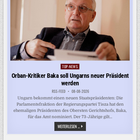
TOP-NEWS
Posted
in
Orban-Kritiker Baka soll Ungarns neuer Präsident
werden
RSS-FEED
08-08-2026
Ungarn bekommt einen neuen Staatspräsidenten: Die
Parlamentsfraktion der Regierungspartei Tisza hat den
ehemaligen Präsidenten des Obersten Gerichtshofs, Baka,
für das Amt nominiert. Der 73-Jährige gilt...
ORBAN-
WEITERLESEN ...
KRITIKER
BAKA
SOLL