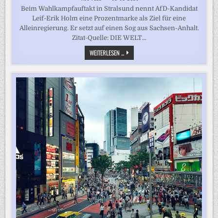
Beim Wahlkampfauftakt in Stralsund nennt AfD-Kandidat
Leif-Erik Holm eine Prozentmarke als Ziel für eine
Alleinregierung. Er setzt auf einen Sog aus Sachsen-Anhalt.
Zitat-Quelle: DIE WELT...
„WAS
WEITERLESEN ...
MEINT
IHR,
WAS
DANN
LOS
IST?“
–
AFD-
KANDIDAT
KNÜPFT
WAHLZIEL
IN
MV
AN
SACHSEN-
ANHALT