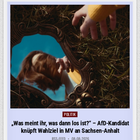
UNGARNS
NEUER
PRÄSIDENT
WERDEN
POLITIK
Posted
in
„Was meint ihr, was dann los ist?“ – AfD-Kandidat
knüpft Wahlziel in MV an Sachsen-Anhalt
RSS-FEED
08-08-2026