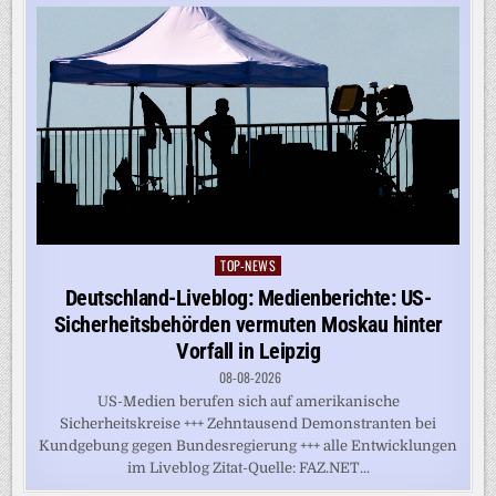
TOP-NEWS
Posted
in
Deutschland-Liveblog: Medienberichte: US-
Sicherheitsbehörden vermuten Moskau hinter
Vorfall in Leipzig
08-08-2026
US-Medien berufen sich auf amerikanische
Sicherheitskreise +++ Zehntausend Demonstranten bei
Kundgebung gegen Bundesregierung +++ alle Entwicklungen
im Liveblog Zitat-Quelle: FAZ.NET...