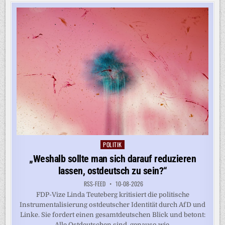
DROHNENANGRIFF
IN
RUSSLAND
POLITIK
Posted
in
„Weshalb sollte man sich darauf reduzieren
lassen, ostdeutsch zu sein?“
RSS-FEED
10-08-2026
FDP-Vize Linda Teuteberg kritisiert die politische
Instrumentalisierung ostdeutscher Identität durch AfD und
Linke. Sie fordert einen gesamtdeutschen Blick und betont:
„Alle Ostdeutschen sind, genauso wie...