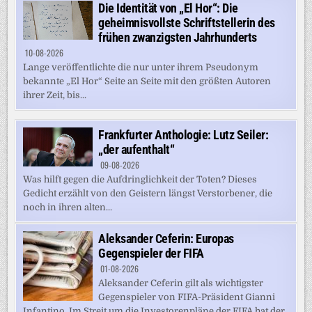
Die Identität von „El Hor“: Die
geheimnisvollste Schriftstellerin des
frühen zwanzigsten Jahrhunderts
10-08-2026
Lange veröffentlichte die nur unter ihrem Pseudonym
bekannte „El Hor“ Seite an Seite mit den größten Autoren
ihrer Zeit, bis...
Frankfurter Anthologie: Lutz Seiler:
„der aufenthalt“
09-08-2026
Was hilft gegen die Aufdringlichkeit der Toten? Dieses
Gedicht erzählt von den Geistern längst Verstorbener, die
noch in ihren alten...
Aleksander Ceferin: Europas
Gegenspieler der FIFA
01-08-2026
Aleksander Ceferin gilt als wichtigster
Gegenspieler von FIFA-Präsident Gianni
Infantino. Im Streit um die Investorenpläne der FIFA hat der