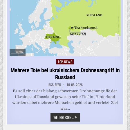
TOP-NEWS
Posted
in
Mehrere Tote bei ukrainischem Drohnenangriff in
Russland
RSS-FEED
10-08-2026
Es soll einer der bislang schwersten Drohnenangriffe der
Ukraine auf Russland gewesen sein: Tief im Hinterland
wurden dabei mehrere Menschen getötet und verletzt. Ziel
war...
MEHRERE
WEITERLESEN ...
TOTE
BEI
UKRAINISCHEM