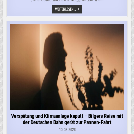
„WESHALB
WEITERLESEN ...
SOLLTE
MAN
SICH
DARAUF
REDUZIEREN
LASSEN,
OSTDEUTSCH
ZU
SEIN?“
Verspätung und Klimaanlage kaputt – Bilgers Reise mit
der Deutschen Bahn gerät zur Pannen-Fahrt
10-08-2026