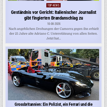
TOP-NEWS
Posted
in
Geständnis vor Gericht: Italienischer Journalist
gibt fingierten Brandanschlag zu
10-08-2026
Nach angeblichen Drohungen der Camorra gegen ihn erhielt
der 21 Jahre alte Adriano C. Unterstützung von allen Seiten.
Jetzt hat...
Grossbritannien: Ein Polizist, ein Ferrari und die