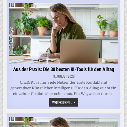
30
BESTEN
KI-
TOOLS
FÜR
DEN
ALLTAG
Aus der Praxis: Die 30 besten KI-Tools für den Alltag
9. AUGUST 2026
ChatGPT ist für viele Nutzer der erste Kontakt mit
generativer Künstlicher Intelligenz. Für den Alltag reicht ein
einzelner Chatbot aber selten aus. Ein Wegweiser durch…
AUS
WEITERLESEN ...
DER
PRAXIS:
DIE
30
BESTEN
KI-