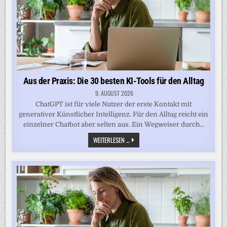
ALLTAG
Aus der Praxis: Die 30 besten KI-Tools für den Alltag
9. AUGUST 2026
ChatGPT ist für viele Nutzer der erste Kontakt mit
generativer Künstlicher Intelligenz. Für den Alltag reicht ein
einzelner Chatbot aber selten aus. Ein Wegweiser durch…
AUS
WEITERLESEN ...
DER
PRAXIS:
DIE
30
BESTEN
KI-
TOOLS
FÜR
DEN
ALLTAG