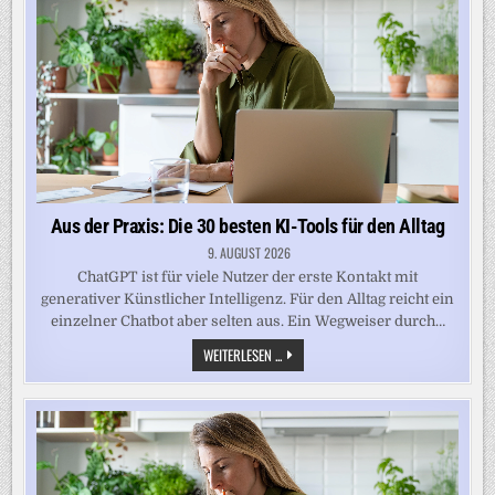
TOOLS
FÜR
DEN
ALLTAG
Aus der Praxis: Die 30 besten KI-Tools für den Alltag
9. AUGUST 2026
ChatGPT ist für viele Nutzer der erste Kontakt mit
generativer Künstlicher Intelligenz. Für den Alltag reicht ein
einzelner Chatbot aber selten aus. Ein Wegweiser durch…
AUS
WEITERLESEN ...
DER
PRAXIS:
DIE
30
BESTEN
KI-
TOOLS
FÜR
DEN