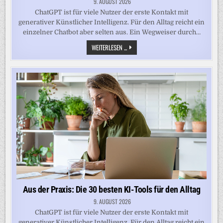
9. AUGUST 2026
ChatGPT ist für viele Nutzer der erste Kontakt mit
generativer Künstlicher Intelligenz. Für den Alltag reicht ein
einzelner Chatbot aber selten aus. Ein Wegweiser durch…
AUS
WEITERLESEN ...
DER
PRAXIS:
DIE
30
BESTEN
KI-
TOOLS
FÜR
DEN
ALLTAG
Aus der Praxis: Die 30 besten KI-Tools für den Alltag
9. AUGUST 2026
ChatGPT ist für viele Nutzer der erste Kontakt mit
generativer Künstlicher Intelligenz. Für den Alltag reicht ein