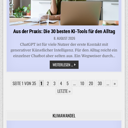
Aus der Praxis: Die 30 besten KI-Tools für den Alltag
8. AUGUST 2026
ChatGPT ist für viele Nutzer der erste Kontakt mit
generativer Künstlicher Intelligenz. Für den Alltag reicht ein
einzelner Chatbot aber selten aus. Ein Wegweiser durch…
AUS
WEITERLESEN ...
DER
PRAXIS:
DIE
30
SEITE 1 VON 35
1
2
3
4
5
BESTEN
...
10
20
30
...
»
KI-
TOOLS
LETZTE »
FÜR
DEN
ALLTAG
KLIMAWANDEL