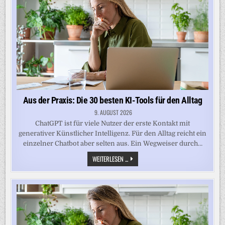
TOOLS
FÜR
DEN
ALLTAG
Aus der Praxis: Die 30 besten KI-Tools für den Alltag
9. AUGUST 2026
ChatGPT ist für viele Nutzer der erste Kontakt mit
generativer Künstlicher Intelligenz. Für den Alltag reicht ein
einzelner Chatbot aber selten aus. Ein Wegweiser durch…
AUS
WEITERLESEN ...
DER
PRAXIS:
DIE
30
BESTEN
KI-
TOOLS
FÜR
DEN
ALLTAG