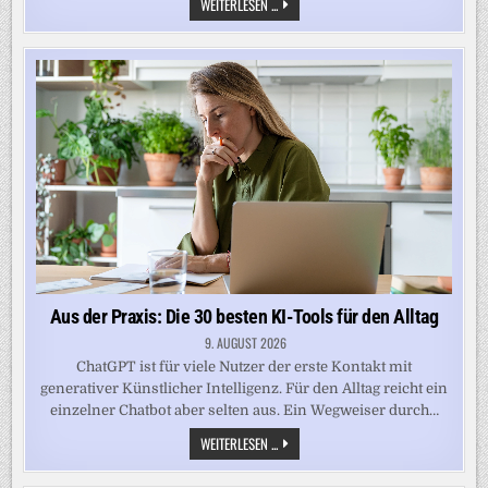
AUS
WEITERLESEN ...
DER
PRAXIS:
DIE
30
BESTEN
KI-
TOOLS
FÜR
DEN
ALLTAG
Aus der Praxis: Die 30 besten KI-Tools für den Alltag
9. AUGUST 2026
ChatGPT ist für viele Nutzer der erste Kontakt mit
generativer Künstlicher Intelligenz. Für den Alltag reicht ein
einzelner Chatbot aber selten aus. Ein Wegweiser durch…
AUS
WEITERLESEN ...
DER
PRAXIS:
DIE