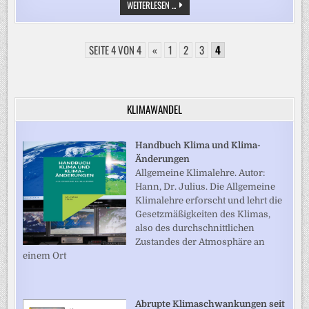
„BIG
WEITERLESEN ...
DATA
VERSTEHEN:
DIE
SCHLÜSSELRESSOURCE
SEITE 4 VON 4
«
1
FÜR
2
3
4
ERFOLGREICHES
GESCHÄFT“
KLIMAWANDEL
Handbuch Klima und Klima-
Änderungen
Allgemeine Klimalehre. Autor:
Hann, Dr. Julius. Die Allgemeine
Klimalehre erforscht und lehrt die
Gesetzmäßigkeiten des Klimas,
also des durchschnittlichen
Zustandes der Atmosphäre an
einem Ort
Abrupte Klimaschwankungen seit