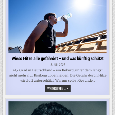
UND
WAS
KÜNFTIG
SCHÜTZT
Wieso Hitze alle gefährdet – und was künftig schützt
3. JULI 2026
41,7 Grad in Deutschland – ein Rekord, unter dem längst
nicht mehr nur Risikogruppen leiden. Die Gefahr durch Hitze
wird oft unterschätzt. Warum selbst Gesunde…
WIESO
WEITERLESEN ...
HITZE
ALLE
GEFÄHRDET
–
UND
WAS
KÜNFTIG
SCHÜTZT