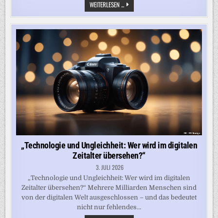
WER
WEITERLESEN ...
EINEN
PARTEITAG
VERHINDERN
WILL,
IST
KEIN
FREUND,
SONDERN
EIN
GEGNER
DER
DEMOKRATIE
„Technologie und Ungleichheit: Wer wird im digitalen
Zeitalter übersehen?“
3. JULI 2026
„Technologie und Ungleichheit: Wer wird im digitalen
Zeitalter übersehen?“ Mehrere Milliarden Menschen sind
von der digitalen Welt ausgeschlossen – und das bedeutet
nicht nur fehlendes…