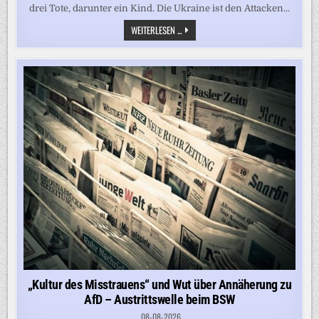
drei Tote, darunter ein Kind. Die Ukraine ist den Attacken...
RUSSISCHE
WEITERLESEN ...
ANGRIFFSWELLE
AUF
KIEW
UND
UMGEBUNG
–
KIND
UNTER
DEN
TODESOPFERN
„Kultur des Misstrauens“ und Wut über Annäherung zu
AfD – Austrittswelle beim BSW
08-08-2026