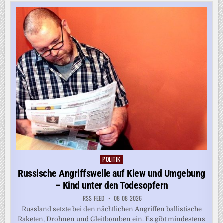
VON
KI-
MODELL
WEGEN
SICHERHEITSBEDENKEN
POLITIK
Posted
in
Russische Angriffswelle auf Kiew und Umgebung
– Kind unter den Todesopfern
RSS-FEED
08-08-2026
Russland setzte bei den nächtlichen Angriffen ballistische
Raketen, Drohnen und Gleitbomben ein. Es gibt mindestens